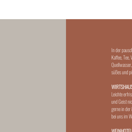
In der pausc
Kaffee, Tee,
Quellwasser,
süßes und p
WIRTSHAU
Leichte erfr
und Geist nic
gerne in der
bei uns im W
WEINHOTEL