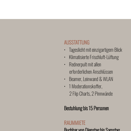
AUSSTATTUNG
• Tageslicht mit einzigartigem Blick
• Klimatisierte Frischluft-Lüftung
• Rednerpult mit allen
erforderlichen Anschlüssen
• Beamer, Leinwand & WLAN
• 1 Moderationskoffer,
2 Flip Charts, 2 Pinnwände
Bestuhlung bis 15 Personen
RAUMMIETE
Buchbar von Dienstag bis Samstag