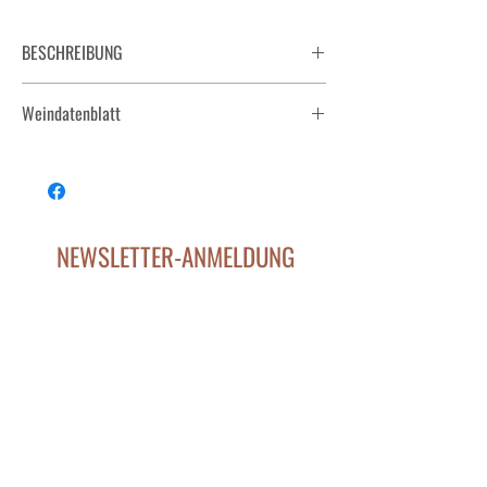
BESCHREIBUNG
Die große Rebsorte zeigt sich mit purer Eleganz.
Weindatenblatt
2022 Erste STK Ried KROIS Gewürz Traminer.pdf
2021 Erste STK Ried KROIS Gewürz Traminer.pdf
NEWSLETTER-ANMELDUNG