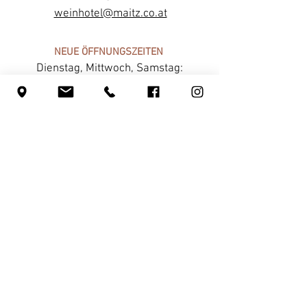
weinhotel@maitz.co.at
NEUE ÖFFNUNGSZEITEN
Dienstag, Mittwoch, Samstag:
13:00 bis 23:00 Uhr
Donnerstag & Freitag:
ab 17:00 Uhr
Küchenannahmeschluss: 20:30 Uhr
Ruhetage: Sonntag & Montag
INFOS
Jobs
Foto & Logo Download
Partnerschaften
Lieferanten
Impressum