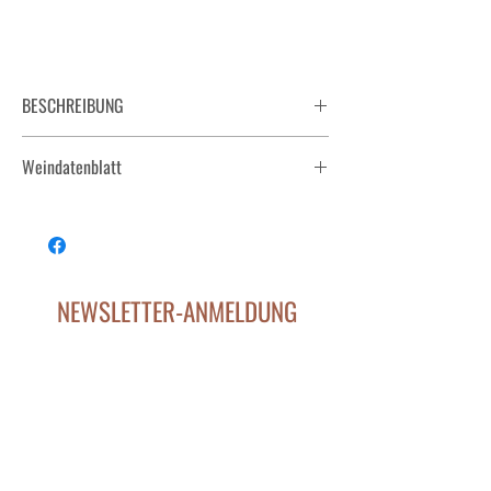
BESCHREIBUNG
Der Klassiker zum Aperitif und auf der Terrasse.
Weindatenblatt
2024 SÜDSTEIERMARK DAC Gelber Muskateller.pdf
2022 SÜDSTEIERMARK DAC Gelber Muskateller.pdf
2021 SÜDSTEIERMARK DAC Gelber Muskateller.pdf
NEWSLETTER-ANMELDUNG