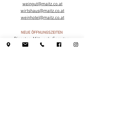
weingut@maitz.co.at
wirtshaus@maitz.co.at
weinhotel@maitz.co.at
NEUE ÖFFNUNGSZEITEN
Dienstag, Mittwoch, Samstag:
13:00 bis 23:00 Uhr
Donnerstag & Freitag:
ab 17:00 Uhr
Küchenannahmeschluss: 20:30 Uhr
Ruhetage: Sonntag & Montag
INFOS
Jobs
Foto & Logo Download
Partnerschaften