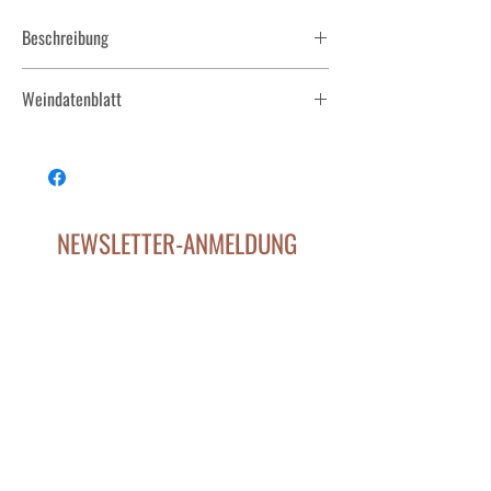
Beschreibung
Gelber Muskateller Süsswein ist unglaublich rar!
Weindatenblatt
2022 Süsswein BEERENAUSLESE Gelber Muskateller.pdf
NEWSLETTER-ANMELDUNG