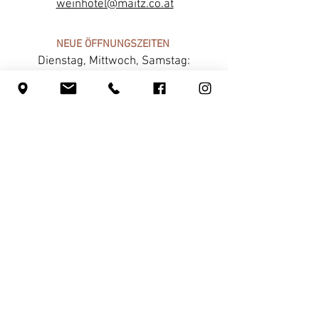
weinhotel@maitz.co.at
NEUE ÖFFNUNGSZEITEN
Dienstag, Mittwoch, Samstag:
13:00 bis 23:00 Uhr
Donnerstag & Freitag:
ab 17:00 Uhr
Küchenannahmeschluss: 20:30 Uhr
Ruhetage: Sonntag & Montag
INFOS
Jobs
Foto & Logo Download
Partnerschaften
Lieferanten
Impressum
Datenschutz