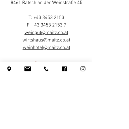
8461 Ratsch an der Weinstraße 45
T:
+43 3453 2153
F: +43 3453 2153 7
weingut@maitz.co.at
wirtshaus@maitz.co.at
weinhotel@maitz.co.at
NEUE ÖFFNUNGSZEITEN
Dienstag, Mittwoch, Samstag:
13:00 bis 23:00 Uhr
Donnerstag & Freitag:
ab 17:00 Uhr
Küchenannahmeschluss: 20:30 Uhr
Ruhetage: Sonntag & Montag
INFOS