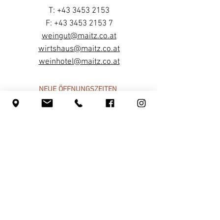
T:
+43 3453 2153
F: +43 3453 2153 7
weingut@maitz.co.at
wirtshaus@maitz.co.at
weinhotel@maitz.co.at
NEUE ÖFFNUNGSZEITEN
Dienstag, Mittwoch, Samstag:
13:00 bis 23:00 Uhr
Donnerstag & Freitag:
ab 17:00 Uhr
Küchenannahmeschluss: 20:30 Uhr
Ruhetage: Sonntag & Montag
INFOS
Jobs